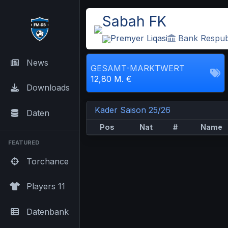
Sabah FK
Premyer Liqasi
Bank Respub
News
GESAMT-MARKTWERT
12,80 M. €
Downloads
Kader Saison 25/26
Daten
Pos
Nat
#
Name
FEATURED
Torchance
Players 11
Datenbank