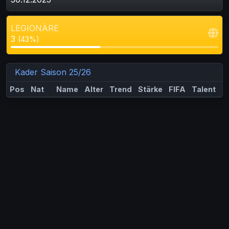
LEGIONÄRE
3
(43%)
Kader Saison 25/26
Pos
Nat
Name
Alter
Trend
Stärke
FIFA
Talent
M