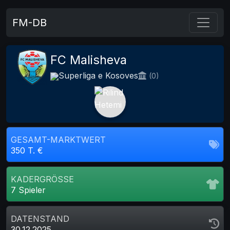
FM-DB
FC Malisheva
Superliga e Kosoves
(0)
GESAMT-MARKTWERT
350 T. €
KADERGRÖSSE
7 Spieler
DATENSTAND
30.12.2025