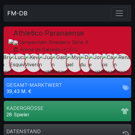
FM-DB
Athletico Paranaense
Campeonato Brasileiro Série A
Arena da Baixada
(42.372)
GESAMT-MARKTWERT
39,43 M. €
KADERGRÖSSE
28 Spieler
DATENSTAND