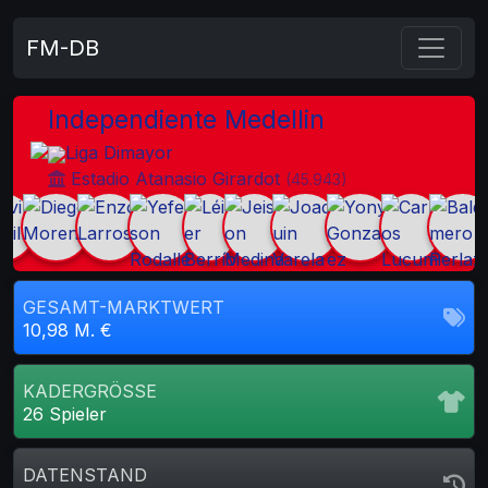
FM-DB
Independiente Medellin
Liga Dimayor
Estadio Atanasio Girardot
(45.943)
GESAMT-MARKTWERT
10,98 M. €
KADERGRÖSSE
26 Spieler
DATENSTAND