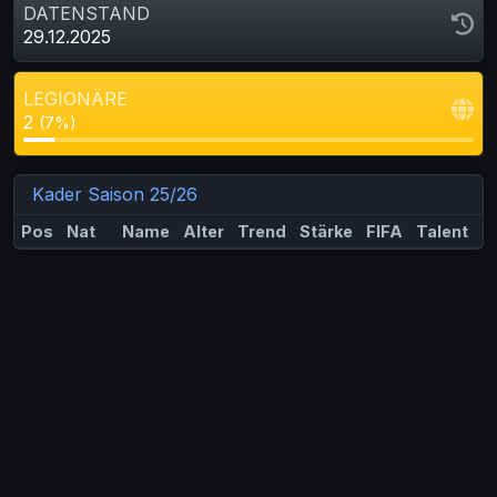
DATENSTAND
29.12.2025
LEGIONÄRE
2
(7%)
Kader Saison 25/26
Pos
Nat
Name
Alter
Trend
Stärke
FIFA
Talent
M