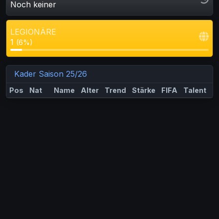
Noch keiner
LEGIONÄRE
1
(6%)
Kader Saison 25/26
Pos
Nat
Name
Alter
Trend
Stärke
FIFA
Talent
M