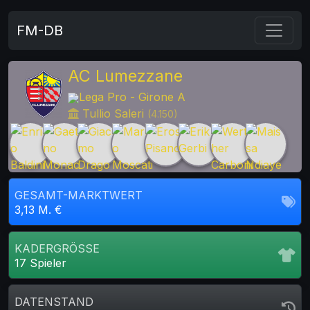
FM-DB
AC Lumezzane
Lega Pro - Girone A
Tullio Saleri
(4.150)
GESAMT-MARKTWERT
3,13 M. €
KADERGRÖSSE
17 Spieler
DATENSTAND