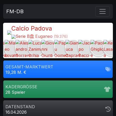
FM-DB
Calcio Padova
Serie B
Euganeo
(19.376)
GESAMT-MARKTWERT
19,28 M. €
KADERGRÖSSE
28 Spieler
DATENSTAND
16.04.2026