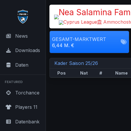
Nea Salamina Fam
Cyprus League
Ammochosto
News
GESAMT-MARKTWERT
6,44 M. €
Downloads
Kader Saison 25/26
Daten
Pos
Nat
#
Name
FEATURED
Torchance
Players 11
Datenbank