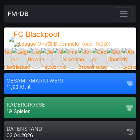
FM-DB
FC Blackpool
League One
Bloomfield Road
(16.220)
GESAMT-MARKTWERT
11,93 M. €
KADERGRÖSSE
19 Spieler
DATENSTAND
03.04.2026