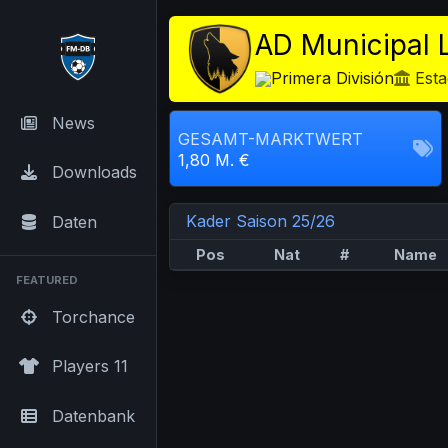
AD Municipal L
Primera División
Esta
News
GESAMT-MARKTWERT
1,80 M. €
Downloads
Kader Saison 25/26
Daten
Pos
Nat
#
Name
FEATURED
Torchance
Players 11
Datenbank