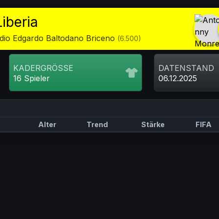
iberia
dio Edgardo Baltodano Briceno
(6.500)
KADERGRÖSSE
DATENSTAND
16 Spieler
06.12.2025
Alter
Trend
Stärke
FIFA