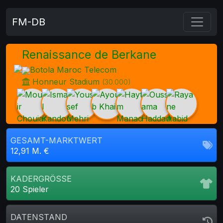
FM-DB
Renaissance de Berkane
Botola Maroc Telecom
Honneur Stadium
(30.000)
GESAMT-MARKTWERT
12,91 M. €
KADERGRÖSSE
20 Spieler
DATENSTAND