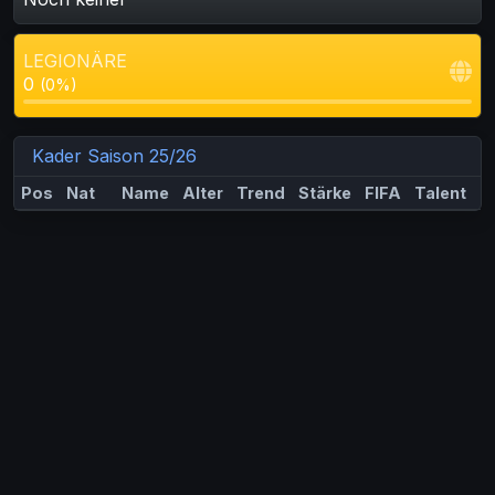
LEGIONÄRE
0
(0%)
Kader Saison 25/26
Pos
Nat
Name
Alter
Trend
Stärke
FIFA
Talent
M