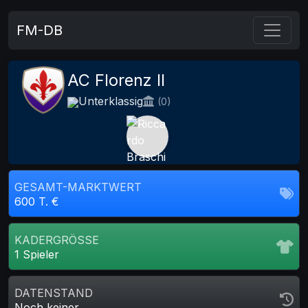
FM-DB
AC Florenz II
Unterklassig
(0)
GESAMT-MARKTWERT
600 T. €
KADERGRÖSSE
1 Spieler
DATENSTAND
Noch keiner