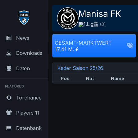
Manisa FK
1.Lig
(0)
News
GESAMT-MARKTWERT
17,41 M. €
Downloads
Kader Saison 25/26
Daten
Pos
Nat
Name
FEATURED
Torchance
Players 11
Datenbank