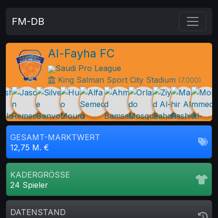
FM-DB
Al-Fayha FC
Saudi Pro League
King Salman Sport City Stadium
(7.000)
GESAMT-MARKTWERT
12,75 M. €
KADERGRÖSSE
24 Spieler
DATENSTAND