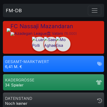
FM-DB
FC Nassaji Mazandaran
Azadegan League
Vatani
(15.000)
GESAMT-MARKTWERT
6,41 M. €
KADERGRÖSSE
34 Spieler
DATENSTAND
Noch keiner