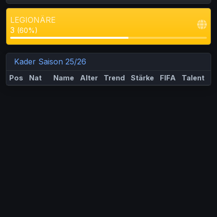
LEGIONÄRE
3
(60%)
Kader Saison 25/26
Pos
Nat
Name
Alter
Trend
Stärke
FIFA
Talent
M