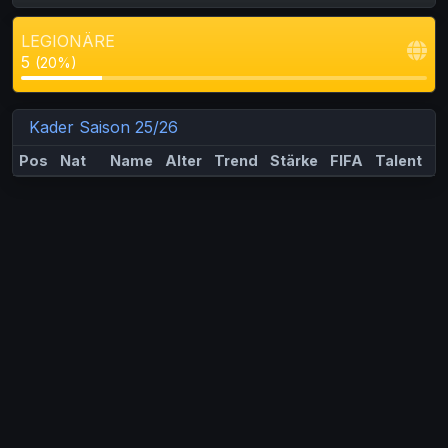
LEGIONÄRE
5
(20%)
Kader Saison 25/26
Pos
Nat
Name
Alter
Trend
Stärke
FIFA
Talent
M