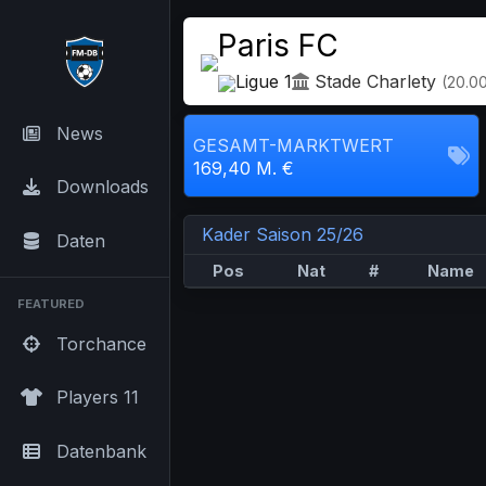
Paris FC
Ligue 1
Stade Charlety
(20.0
News
GESAMT-MARKTWERT
169,40 M. €
Downloads
Kader Saison 25/26
Daten
Pos
Nat
#
Name
FEATURED
Torchance
Players 11
Datenbank