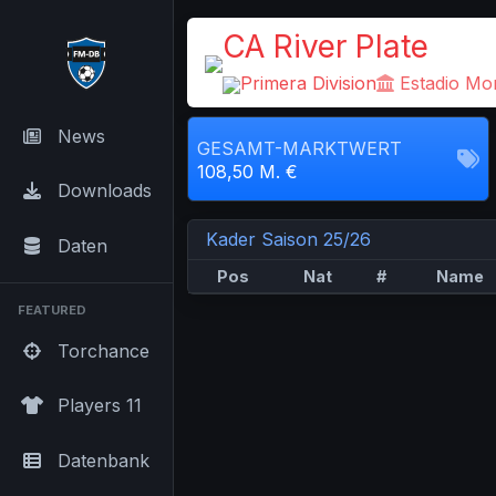
CA River Plate
Primera Division
Estadio Mon
News
GESAMT-MARKTWERT
108,50 M. €
Downloads
Kader Saison 25/26
Daten
Pos
Nat
#
Name
FEATURED
Torchance
Players 11
Datenbank