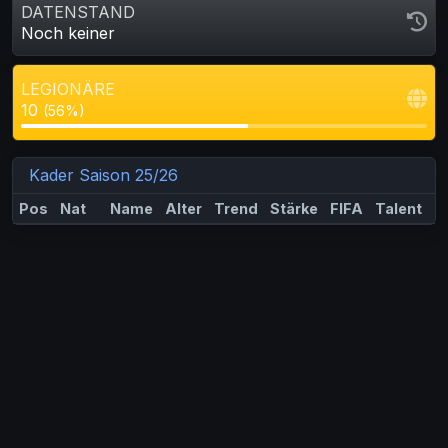
DATENSTAND
Noch keiner
LEGIONÄRE
10
(56%)
Kader Saison 25/26
Pos
Nat
Name
Alter
Trend
Stärke
FIFA
Talent
M