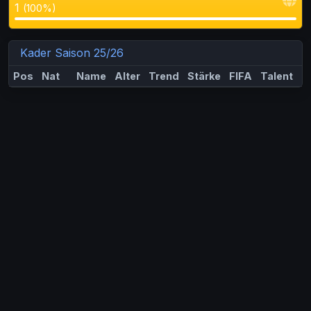
1
(100%)
Kader Saison 25/26
Pos
Nat
Name
Alter
Trend
Stärke
FIFA
Talent
M