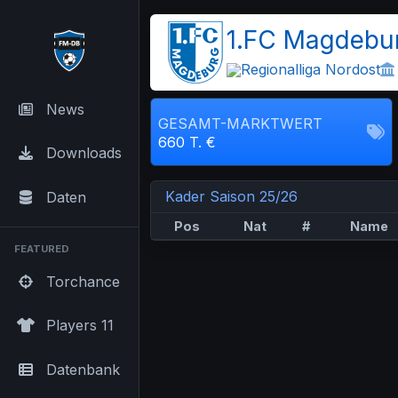
1.FC Magdebur
Regionalliga Nordost
News
GESAMT-MARKTWERT
660 T. €
Downloads
Kader Saison 25/26
Daten
Pos
Nat
#
Name
FEATURED
Torchance
Players 11
Datenbank