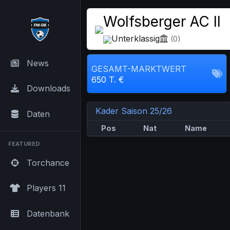
Wolfsberger AC II
Unterklassig
(0)
News
GESAMT-MARKTWERT
650 T. €
Downloads
Kader Saison 25/26
Daten
Pos
Nat
Name
FEATURED
Torchance
Players 11
Datenbank