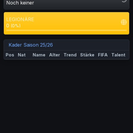
Noch keiner
LEGIONÄRE
0
(0%)
Kader Saison 25/26
Pos
Nat
Name
Alter
Trend
Stärke
FIFA
Talent
M