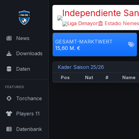
Independiente San
Liga Dimayor
Estadio Nemes
News
GESAMT-MARKTWERT
15,60 M. €
Downloads
Kader Saison 25/26
Daten
Pos
Nat
#
Name
FEATURED
Torchance
Players 11
Datenbank