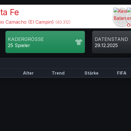
ta Fe
io Camacho (El Campin)
(40.312)
KADERGRÖSSE
DATENSTAND
25 Spieler
29.12.2025
Alter
Trend
Stärke
FIFA