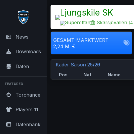
Ljungskile SK
Superettan
Skarsjövallen
(4
News
GESAMT-MARKTWERT
2,24 M. €
Downloads
Kader Saison 25/26
Daten
Pos
Nat
Name
FEATURED
Torchance
Players 11
Datenbank