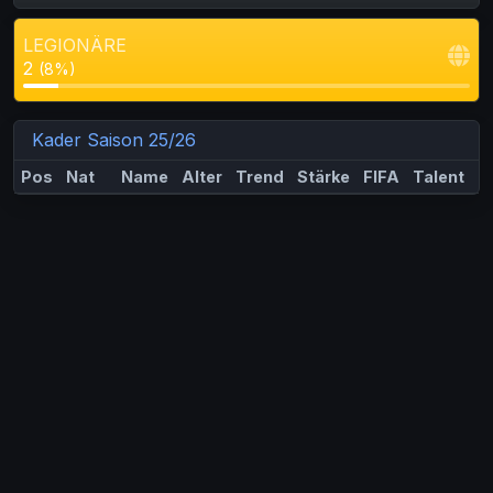
LEGIONÄRE
2
(8%)
Kader Saison 25/26
Pos
Nat
Name
Alter
Trend
Stärke
FIFA
Talent
M