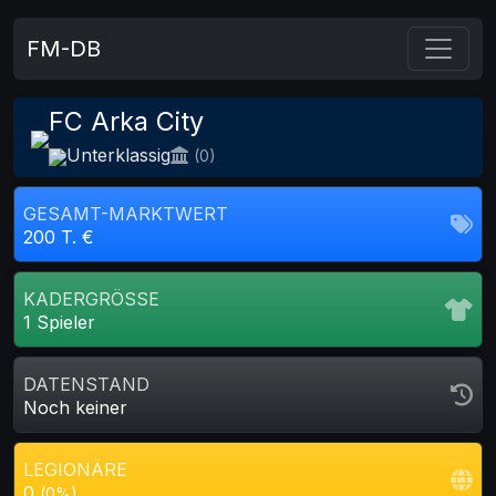
FM-DB
FC Arka City
Unterklassig
(0)
GESAMT-MARKTWERT
200 T. €
KADERGRÖSSE
1 Spieler
DATENSTAND
Noch keiner
LEGIONÄRE
0
(0%)