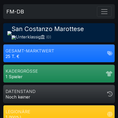
FM-DB
San Costanzo Marottese
Unterklassig
(0)
GESAMT-MARKTWERT
25 T. €
KADERGRÖSSE
1 Spieler
DATENSTAND
Noch keiner
LEGIONÄRE
1
(100%)