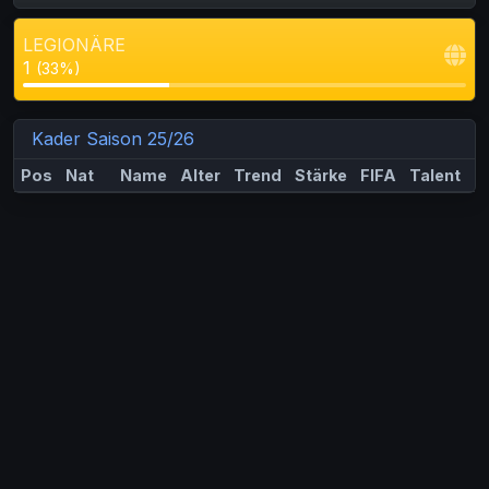
LEGIONÄRE
1
(33%)
Kader Saison 25/26
Pos
Nat
Name
Alter
Trend
Stärke
FIFA
Talent
M