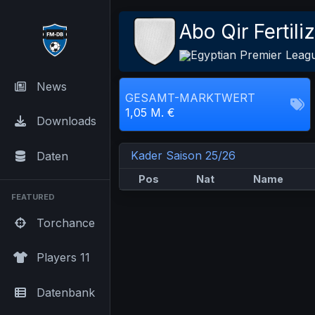
Abo Qir Fertili
Egyptian Premier Leag
News
GESAMT-MARKTWERT
1,05 M. €
Downloads
Kader Saison 25/26
Daten
Pos
Nat
Name
FEATURED
Torchance
Players 11
Datenbank