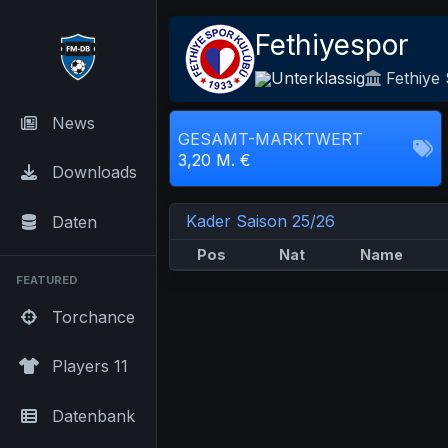
Fethiyespor
Unterklassig
Fethiye
News
GESAMT-MARKTWERT
3,20 M. €
Downloads
Kader Saison 25/26
Daten
Pos
Nat
Name
FEATURED
Torchance
Players 11
Datenbank