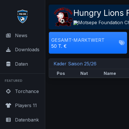
Hungry Lions 
Motsepe Foundation C
News
GESAMT-MARKTWERT
50 T. €
Downloads
Kader Saison 25/26
Daten
Pos
Nat
Name
FEATURED
Torchance
Players 11
Datenbank