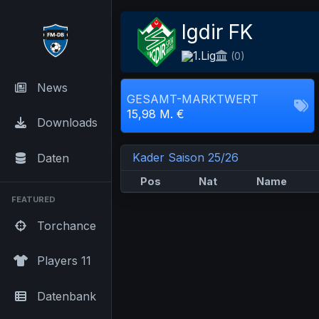
Igdir FK
1.Lig
(0)
News
GESAMT-MARKTWERT
15,98 M. €
Downloads
Kader Saison 25/26
Daten
Pos
Nat
Name
FEATURED
Torchance
Players 11
Datenbank