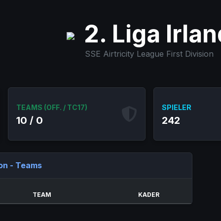
2. Liga Irlan
SSE Airtricity League First Division
TEAMS (OFF. / TC17)
SPIELER
10 / 0
242
ion - Teams
TEAM
KADER